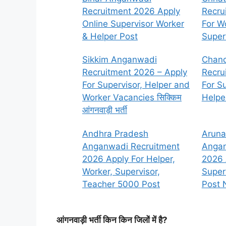
Recruitment 2026 Apply
Recru
Online Supervisor Worker
For Wo
& Helper Post
Super
Sikkim Anganwadi
Chand
Recruitment 2026 – Apply
Recru
For Supervisor, Helper and
For Su
Worker Vacancies सिक्किम
Helpe
आंगनवाड़ी भर्ती
Andhra Pradesh
Aruna
Anganwadi Recruitment
Angan
2026 Apply For Helper,
2026 
Worker, Supervisor,
Super
Teacher 5000 Post
Post N
आंगनवाड़ी भर्ती किन किन जिलों में है?