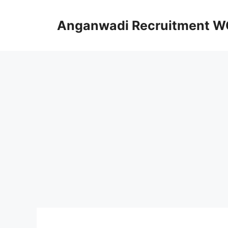
Skip
to
Anganwadi Recruitment 
content