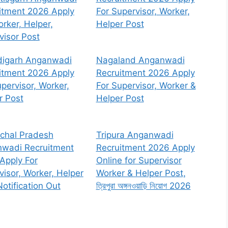
itment 2026 Apply
For Supervisor, Worker,
rker, Helper,
Helper Post
visor Post
igarh Anganwadi
Nagaland Anganwadi
itment 2026 Apply
Recruitment 2026 Apply
pervisor, Worker,
For Supervisor, Worker &
r Post
Helper Post
chal Pradesh
Tripura Anganwadi
wadi Recruitment
Recruitment 2026 Apply
Apply For
Online for Supervisor
visor, Worker, Helper
Worker & Helper Post,
otification Out
ত্রিপুরা অঙ্গনওয়াড়ি নিয়োগ 2026